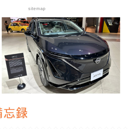
せ
sitemap