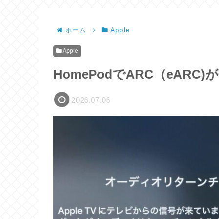
ホーム
Apple
Apple
HomePodでARC（eAR
2026.07.06