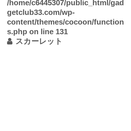
/home/c6445307/public_html/gad
getclub33.com/wp-
content/themes/cocoon/function
s.php
on line
131
スカーレット