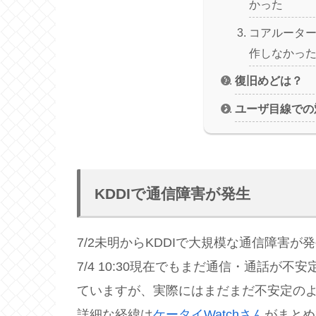
かった
コアルータ
作しなかっ
復旧めどは？
ユーザ目線での
KDDIで通信障害が発生
7/2未明からKDDIで大規模な通信障害が
7/4 10:30現在でもまだ通信・通話が不
ていますが、実際にはまだまだ不安定の
詳細な経緯は
ケータイWatchさん
がまとめ