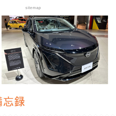
せ
sitemap