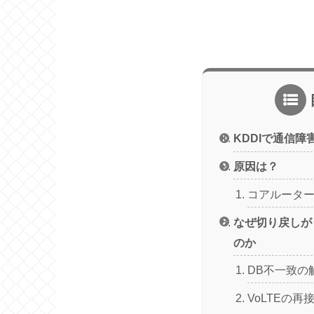
KDDIで通信障
原因は？
コアルータ
なぜ切り戻しが
のか
DB不一致の
VoLTEの