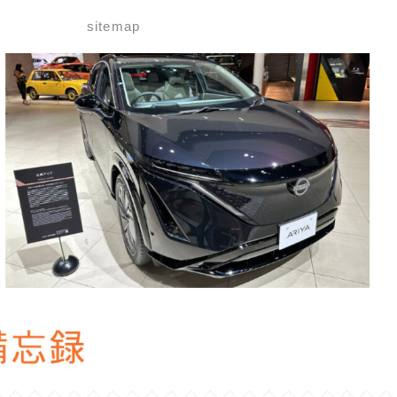
せ
sitemap