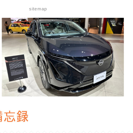
せ
sitemap