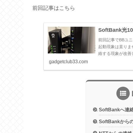
前回記事はこちら
SoftBank光
前回記事でBBユニ
起動現象は直りませ
絡する現象が改善しな
gadgetclub33.com
SoftBank
SoftBankか