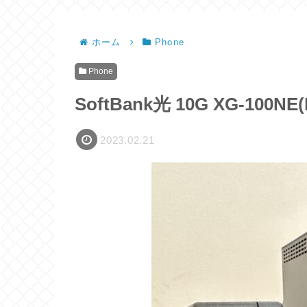
ホーム
Phone
Phone
SoftBank光 10G XG-1
2023.02.21