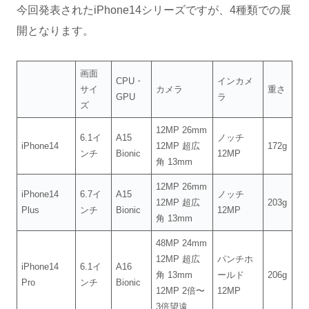
今回発表されたiPhone14シリーズですが、4種類での展
開となります。
画面
CPU・
インカメ
サイ
カメラ
重さ
GPU
ラ
ズ
12MP 26mm
6.1イ
A15
ノッチ
iPhone14
12MP 超広
172g
ンチ
Bionic
12MP
角 13mm
12MP 26mm
iPhone14
6.7イ
A15
ノッチ
12MP 超広
203g
Plus
ンチ
Bionic
12MP
角 13mm
48MP 24mm
12MP 超広
パンチホ
iPhone14
6.1イ
A16
角 13mm
ールド
206g
Pro
ンチ
Bionic
12MP 2倍〜
12MP
3倍望遠