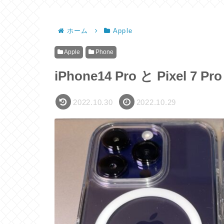
ホーム
Apple
Apple
Phone
iPhone14 Pro と Pixe
2022.10.30
2022.10.29