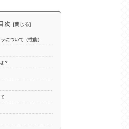
目次
o カメラについて（性能）
は？
いて